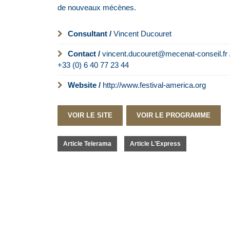
de nouveaux mécènes.
Consultant /
Vincent Ducouret
Contact /
vincent.ducouret@mecenat-conseil.fr 
+33 (0) 6 40 77 23 44
Website /
http://www.festival-america.org
VOIR LE SITE
VOIR LE PROGRAMME
Article Telerama
Article L'Express