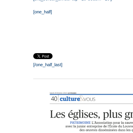
[one_half]
[/one_half_last]