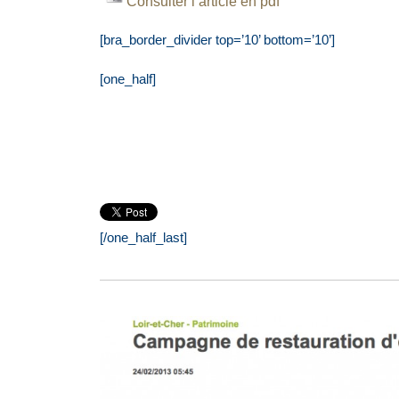
Consulter l’article en pdf
[bra_border_divider top=’10’ bottom=’10’]
[one_half]
[/one_half_last]