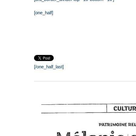
[one_half]
[/one_half_last]