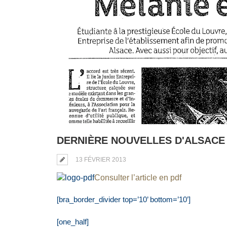
DERNIÈRE NOUVELLES D'ALSACE 1
13 FÉVRIER 2013
Consulter l’article en pdf
[bra_border_divider top=’10’ bottom=’10’]
[one_half]